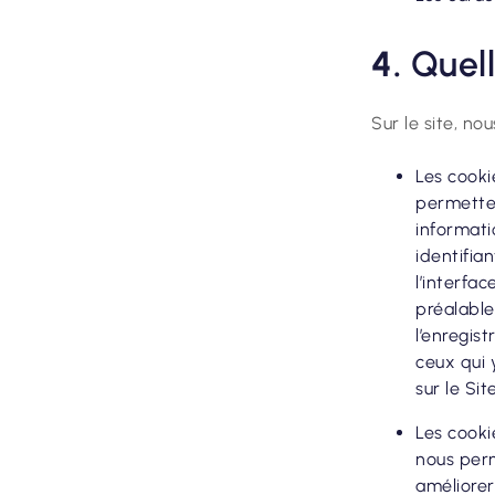
4.
Quell
Sur le site, no
Les cooki
permetten
informati
identifia
l’interfa
préalable
l’enregis
ceux qui 
sur le Si
Les cooki
nous perm
améliorer