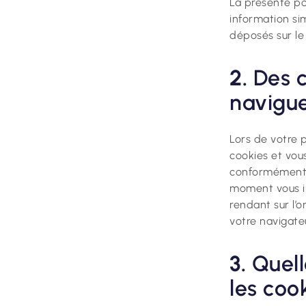
La présente pol
information si
déposés sur le
2.
Des c
naviguez
Lors de votre 
cookies et vou
conformément à
moment vous in
rendant sur l’
votre navigate
3.
Quell
les coo