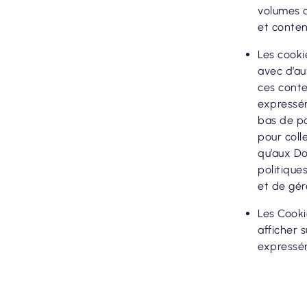
volumes d
et contenu
Les cooki
avec d’au
ces conte
expressém
bas de pa
pour coll
qu’aux Do
politique
et de gér
Les Cooki
afficher 
expressém