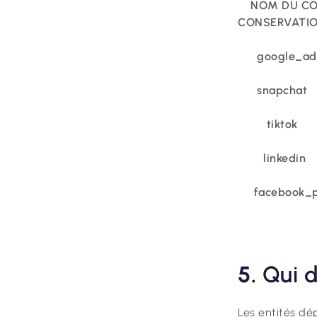
NOM D
CONSERVATI
google_ad
snapchat
tiktok
I
linkedin
facebook_p
5.
Qui d
Les entités dép