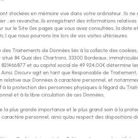
sont stockées en mémoire vive dans votre ordinateur. Ils n
ier ; en revanche, ils enregistrent des informations relatives
r sur le Site (les pages que vous avez consultées, la date et
tc.) que nous pourrons lire lors de vos visites ultérieures.
e des Traitements de Données liés à la collecte des cookies,
st situé 84 Quai des Chartrons, 33300 Bordeaux, immatricu
 821466877 et au capital social de 49 924,00€ détermine les
 Ainsi, Discurv agit en tant que Responsable de Traitement,
n relative aux Données à caractère personnel, et notamme
if à la protection des personnes physiques à l’égard du Tr
onnel et à la libre circulation de ces Données.
 la plus grande importance et le plus grand soin à la protec
caractère personnel, ainsi qu’au respect des dispositions de