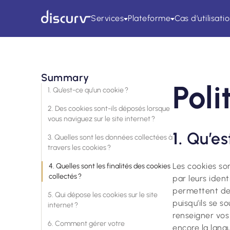
Services
Plateforme
Cas d’utilisati
Summary
Poli
1. Qu’est-ce qu’un cookie ?
2. Des cookies sont-ils déposés lorsque
vous naviguez sur le site internet ?
1.
Qu’es
3. Quelles sont les données collectées à
travers les cookies ?
Les cookies so
4. Quelles sont les finalités des cookies
collectés ?
par leurs ident
permettent de 
5. Qui dépose les cookies sur le site
puisqu’ils se s
internet ?
renseigner vos 
6. Comment gérer votre
encore la lan