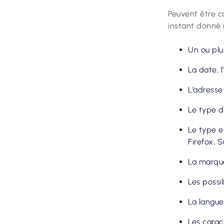
Peuvent être co
instant donné
Un ou plu
La date, 
L’adresse
Le type d
Le type et
Firefox, S
La marque
Les possi
La langue 
Les carac