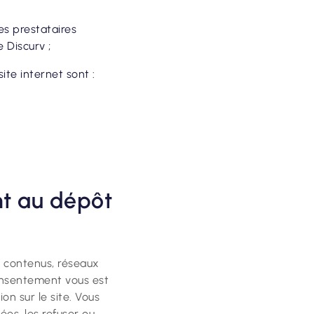
les prestataires
e Discurv ;
te internet sont :
t au dépôt
e contenus, réseaux
onsentement vous est
on sur le site. Vous
ées, les refuser ou