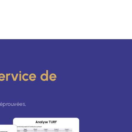
ervice de
 éprouvées,