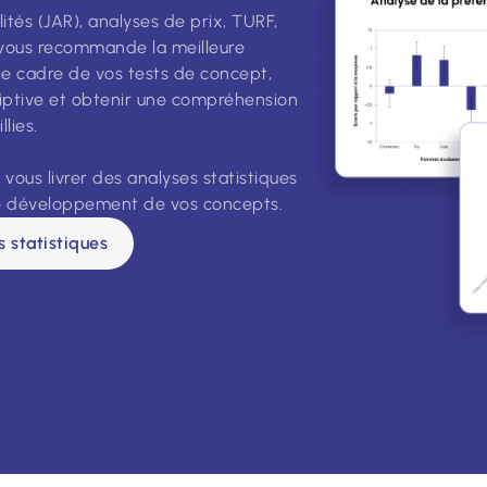
ités (JAR), analyses de prix, TURF,
vous recommande la meilleure
le cadre de vos tests de concept,
riptive et obtenir une compréhension
lies.
 vous livrer des analyses statistiques
le développement de vos concepts.
 statistiques