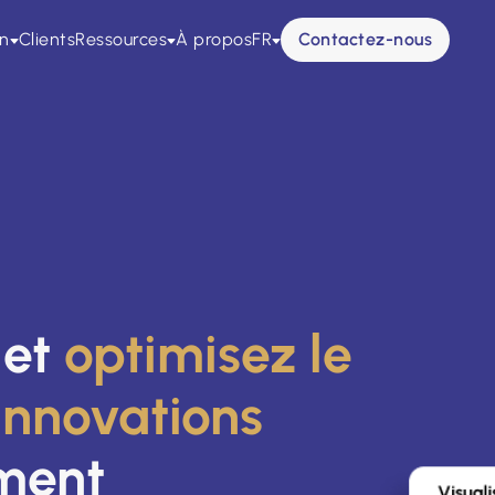
on
Clients
Ressources
À propos
FR
Contactez-nous
 et
optimisez le
innovations
ement