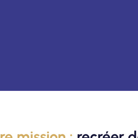
re mission :
recréer d