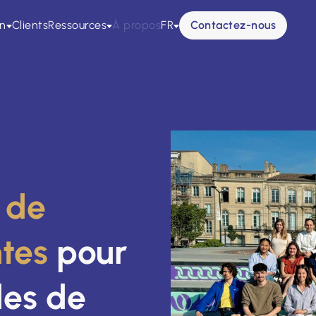
on
Clients
Ressources
À propos
FR
Contactez-nous
 de
ntes
pour
des de