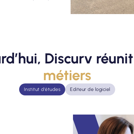
rd’hui, Discurv réuni
métiers
Institut d'études
Editeur de logiciel