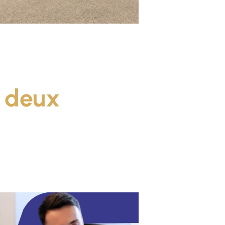
t
deux