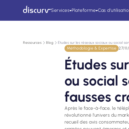
Services
Plateforme
Cas d’utilisati
Ressources
Blog
Études sur les réseaux sociaux ou social sa
Méthodologie & Expertise
27/11
Études sur
ou social 
fausses c
Après le face-à-face, le télép
révolutionné l'univers du ma
recueil des avis consommateu
craintes peuvent émerger et pr