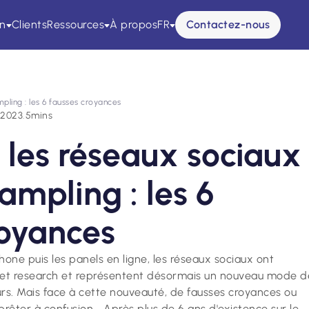
on
Clients
Ressources
À propos
FR
Contactez-nous
mpling : les 6 fausses croyances
/2023
.
5
mins
 les réseaux sociaux
sampling : les 6
royances
hone puis les panels en ligne, les réseaux sociaux ont
rket research et représentent désormais un nouveau mode d
rs. Mais face à cette nouveauté, de fausses croyances ou
êter à confusion... Après plus de 6 ans d'existence sur le