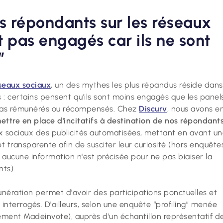
s répondants sur les réseaux
t pas engagés car ils ne sont
”
éseaux sociaux
, un des mythes les plus répandus réside dans
: certains pensent qu’ils sont moins engagés que les panel
nt pas rémunérés ou récompensés. Chez
Discurv
, nous avons e
ettre en place d'incitatifs à destination de nos répondant
ux sociaux des publicités automatisées, mettant en avant u
t transparente afin de susciter leur curiosité (hors enquête
 aucune information n'est précisée pour ne pas biaiser la
ts).
émunération permet d'avoir des participations ponctuelles et
 interrogés. D'ailleurs, selon une enquête “profiling” menée
ement Madeinvote), auprès d'un échantillon représentatif d