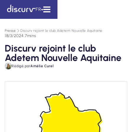
FR
Presse
Discurv rejoint le club Adetem Nouvelle Aquitaine
18/3/2024
.
7
mins
Discurv rejoint le club
Adetem Nouvelle Aquitaine
Rédigé par
Amélie Curel