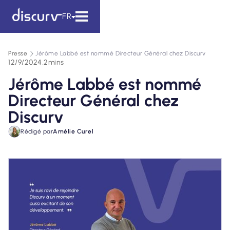
FR
Presse
Jérôme Labbé est nommé Directeur Général chez Discurv
12/9/2024
.
2
mins
Jérôme Labbé est nommé
Directeur Général chez
Discurv
Rédigé par
Amélie Curel